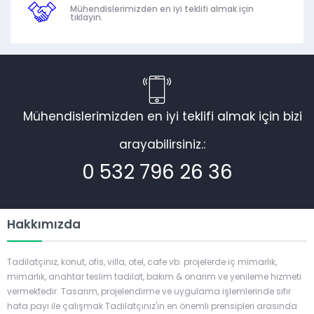
Mühendislerimizden en iyi teklifi almak için
tıklayın.
Mühendislerimizden en iyi teklifi almak için bizi
arayabilirsiniz.:
0 532 796 26 36
Hakkımızda
Tadilatçınız, konut, ofis, villa, otel, cafe vb. projelerde iç mimarlık,
mimarlık, anahtar teslim tadilat, bakım & onarım ve yenileme hizmeti
vermektedir. Tasarım, projelendirme ve uygulama işlemlerinde sıfır
hata payı ile çalışmak Tadilatçınız'ın en önemli prensipleri arasında