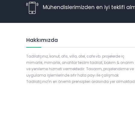
Mühendislerimizden en iyi teklifi alma
Hakkımızda
Tadilatçınız, konut, ofis, villa, otel, cafe vb. projelerde iç
mimarlık, mimarlık, anahtar teslim tadilat, bakım & onarım
ve yenileme hizmeti vermektedir. Tasarım, projelendirme ve
uygulama işlemlerinde sıfır hata payı ile çalışmak
Tadilatçınız'ın en önemli prensipleri arasında yer almaktadı