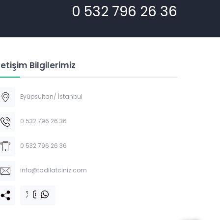
0 532 796 26 36
letişim Bilgilerimiz
Eyüpsultan/ İstanbul
WHATSAPP HATTI
0 532 796 26 36
0 532 796 26 36
info@tadilatciniz.com
Cevap Yaz