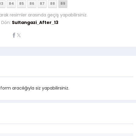
83
84
85
86
87
88
89
arak resimler arasında geçiş yapabilirsiniz.
i Dön:
Sultangazi_After_13
m aracılığıyla siz yapabilirsiniz.