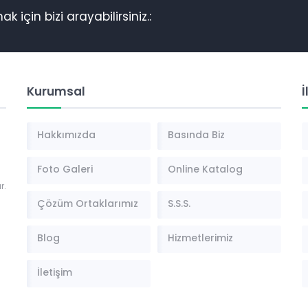
k için bizi arayabilirsiniz.:
Kurumsal
İ
Hakkımızda
Basında Biz
Foto Galeri
Online Katalog
r.
Çözüm Ortaklarımız
S.S.S.
Blog
Hizmetlerimiz
İletişim