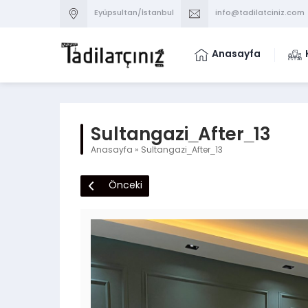
Eyüpsultan/İstanbul
info@tadilatciniz.com
Anasayfa
Sultangazi_After_13
Anasayfa
»
Sultangazi_After_13
Önceki