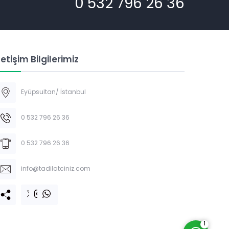
0 532 796 26 36
letişim Bilgilerimiz
Eyüpsultan/ İstanbul
WHATSAPP HATTI
0 532 796 26 36
0 532 796 26 36
info@tadilatciniz.com
Cevap Yaz
1