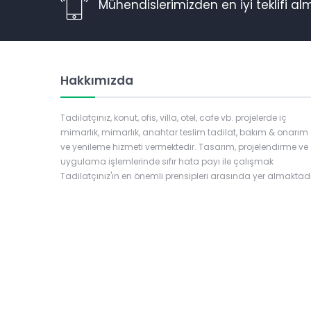
Mühendislerimizden en iyi teklifi alma
Hakkımızda
Tadilatçınız, konut, ofis, villa, otel, cafe vb. projelerde iç
mimarlık, mimarlık, anahtar teslim tadilat, bakım & onarım
ve yenileme hizmeti vermektedir. Tasarım, projelendirme ve
uygulama işlemlerinde sıfır hata payı ile çalışmak
Tadilatçınız'ın en önemli prensipleri arasında yer almaktadı