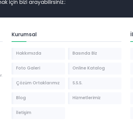
k için bizi arayabilirsiniz.:
Kurumsal
İ
Hakkımızda
Basında Biz
Foto Galeri
Online Katalog
r.
Çözüm Ortaklarımız
S.S.S.
Blog
Hizmetlerimiz
İletişim