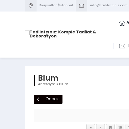
Eyüpsultan/İstanbul
info@tadilatciniz.com
A
İ
Blum
Anasayfa
»
Blum
Önceki
«
<
15
16