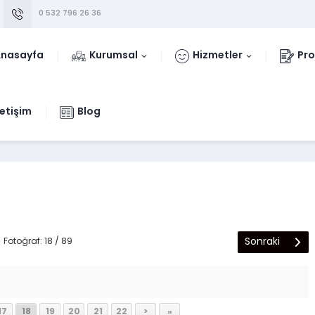
0 532 796 26 36
nasayfa
Kurumsal
Hizmetler
Pro
letişim
Blog
Sonraki
Fotoğraf: 18 / 89
17
18
19
20
21
22
>
»