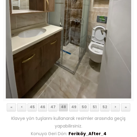
«
<
45
46
47
48
49
50
51
52
>
»
Klavye yön tuşlarını kullanarak resimler arasında geçiş
yapabilirsiniz.
Konuya Geri Dön:
Feriköy_After_4