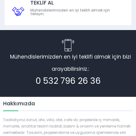
TEKLİF AL
Mühendislerimizden en iyi teklifi almak için
tıklayın.
Mühendislerimizden en iyi teklifi almak için bizi
arayabilirsiniz.:
0 532 796 26 36
Hakkımızda
Tadilatçınız, konut, ofis, villa, otel, cafe vb. projelerde iç mimarlık,
mimarlık, anahtar teslim tadilat, bakım & onarım ve yenileme hizmeti
vermektedir. Tasarım, projelendirme ve uygulama işlemlerinde sıfır