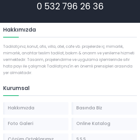
0 532 796 26 36
Hakkımızda
Tadilatçınız, konut, ofis, villa, otel, cafe vb. projelerde iç mimarlık,
mimarlık, anahtar teslim tadilat, bakım & onarım ve yenileme hizmeti
vermektedir. Tasarım, projelendirme ve uygulama işlemlerinde sıfır
hata payı ile çalışmak Tadilatçınız'ın en önemli prensipleri arasında
yer almaktadır.
Kurumsal
Hakkımızda
Basında Biz
Foto Galeri
Online Katalog
Çözüm Ortaklarımız
S.S.S.