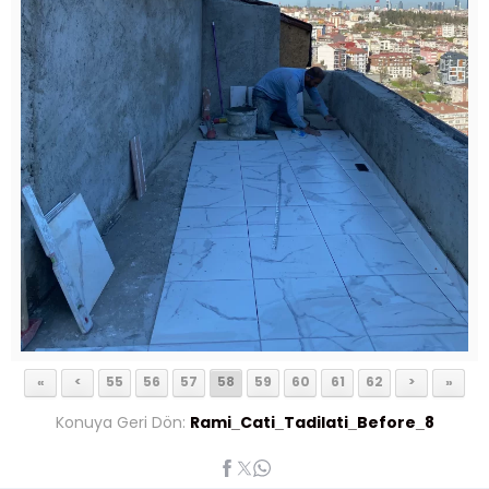
«
<
55
56
57
58
59
60
61
62
>
»
Konuya Geri Dön:
Rami_Cati_Tadilati_Before_8